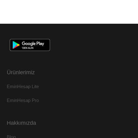
Ürünlerimiz
EminHesap Lite
EminHesap Pro
Hakkımızda
Blog