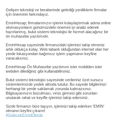
Gelişen teknoloji ve beraberinde getirdiği yeniliklerin firmalar
için öneminin farkındayız.
EminHesap; firmalarımızın işlerini kolaylaştırmak adına online
otomasyonların günümüzdeki önemini iyi analiz ederek
hazırlanmış, bulut sistemi teknolojisi ile hizmet alacağınız bir
ön muhasebe yazılımıdır.
EminHesap sayesinde firmanızdaki işlerinizi takip etmeniz
artık oldukça kolay. Web tabanlı olduğundan internet olan her
yerde lokasyondan bağımsız işlem yapmanın keyfine
varacaksınız.
EminHesap Ön Muhasebe yazılımını ister mobilden ister
webden dilediğiniz gibi kullanabilirsiniz.
Bulut sistemi teknolojisi sayesinde verileriniz özel sunucu
sistemlerimizde yedek altında tutulur. Bu sayede bilgilerinizi
herhangi bir yerde saklamak zorunda kalmazsınız.
Bilgisayarınızın bozulması, virüs girmesi gibi sorunları
unutarak rahat ve keyifle işlerinizi takip edersiniz.
Sizde firmanızı bize taşıyın, işlerinizi takip ederken ‘EMİN’
olmanın keyfini çıkarın!
#GelecekEminEllerde